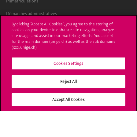
Immatriculations
Démarches administratives
By clicking “Accept All Cookies”, you agree to the storing of
Poser une question
cookies on your device to enhance site navigation, analyze
site usage, and assist in our marketing efforts. You accept
L'UNIGE vous informe
for the main domain (unige.ch) as well as the sub domains
(xxx.unige.ch).
UNIGE Mobile
Cookies Settings
Médias
Offres d'emploi
Reject All
Bibliothèque
Accept All Cookies
Calendrier académique
Médias sociaux UNIGE