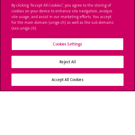
By clicking “Accept All Cookies”, you agree to the storing of
Poser une question
cookies on your device to enhance site navigation, analyze
site usage, and assist in our marketing efforts. You accept
L'UNIGE vous informe
for the main domain (unige.ch) as well as the sub domains
(xxx.unige.ch).
UNIGE Mobile
Cookies Settings
Médias
Offres d'emploi
Reject All
Bibliothèque
Accept All Cookies
Calendrier académique
Médias sociaux UNIGE
Accréditation